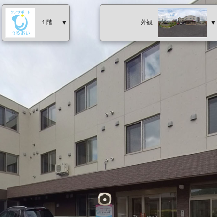
１階
外観
▼
▼
２階
施設入口
３階
食堂前
エレベーター前
廊下
廊下