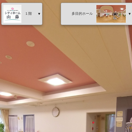
１階
多目的ホール
▼
▼
２階
ホール窓側
ホール入口
通路
エレベーター前
脱衣室