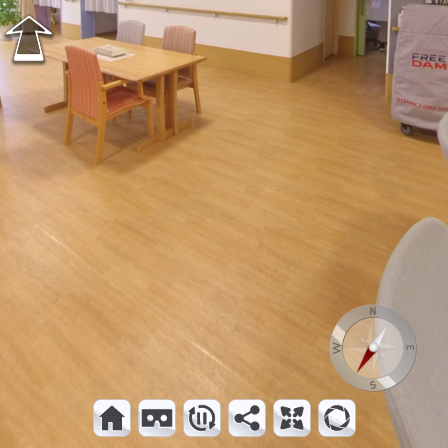
浴室
入口玄関
外観
テラス